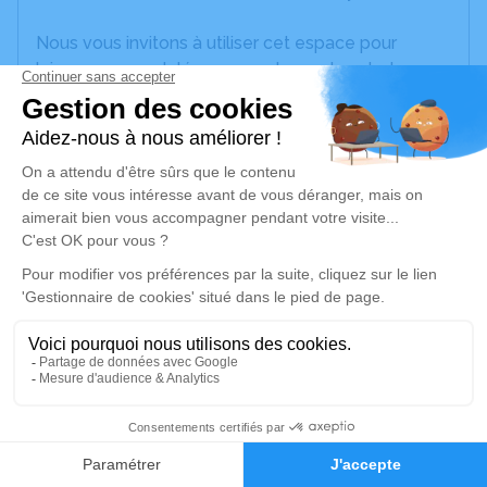
Nous vous invitons à utiliser cet espace pour
laisser vos condoléances, partager des photos
souvenirs, une anecdote ou exprimer vos pensées
à travers des poèmes ou des textes. Cet endroit
est un lieu d'expression dédié à honorer la
mémoire d’Alphonse PERRIOL.
Un service de plantation d’arbre hommage est
disponible ici
.
Je rends hommage
Cérémonie religieuse
jeudi 19 novembre 2020 à 14h30
3
Église de Vinay
38470 Vinay
Faire-part
Hommages