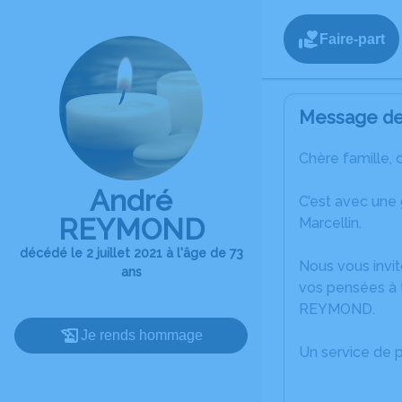
Faire-part
Message de 
Chère famille, 
André
C’est avec une
REYMOND
Marcellin.
décédé le 2 juillet 2021 à l'âge de 73
Nous vous invit
ans
vos pensées à t
REYMOND.
Je rends hommage
Un service de 