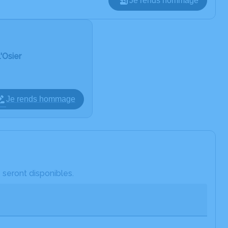
Je rends hommage
'Osier
Je rends hommage
 seront disponibles.