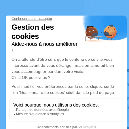
Déroulé de
Les inform
Activez une ale
Recevoir une ale