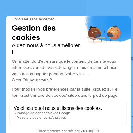
Déroulé de
Le mardi 1
Église, 384