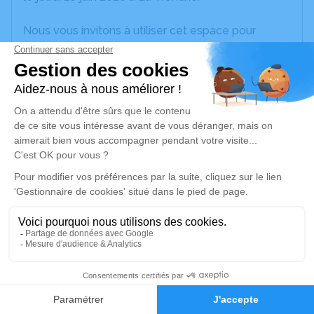
Nous vous invitons à utiliser cet espace pour
laisser vos condoléances, partager des photos
souvenirs, une anecdote ou exprimer vos pensées
à travers des poèmes ou des textes. Cet endroit
est un lieu d'expression dédié à honorer la
mémoire de Brigitte BLACHE.
Un service de plantation d’arbre hommage est
disponible ici
.
Je rends hommage
Cérémonie religieuse
mercredi 24 juin 2026 à 14h00
11
Information indisponible
Faire-part
Hommages