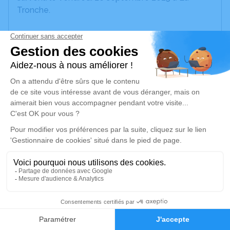
Tronche.
Nous vous invitons à utiliser cet espace pour
laisser vos condoléances, partager des photos
souvenirs, une anecdote ou exprimer vos pensées
à travers des poèmes ou des textes. Cet endroit
est un lieu d'expression dédié à honorer la
mémoire de Christiane MODINA.
Un service de plantation d’arbre hommage est
disponible ici
.
Je rends hommage
Cérémonie civile
12
Ce service se déroulera dans l'intimité
Faire-part
Hommages
familiale