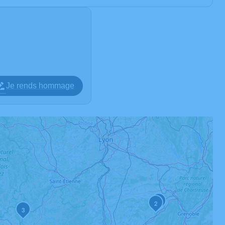
Je rends hommage
1
2
3