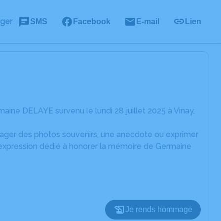
ager
SMS
Facebook
E-mail
Lien
ine DELAYE survenu le lundi 28 juillet 2025 à Vinay.
rtager des photos souvenirs, une anecdote ou exprimer
d'expression dédié à honorer la mémoire de Germaine
Je rends hommage