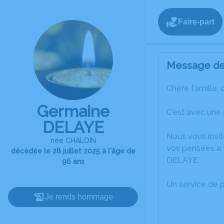
Faire-part
Message de 
Chère famille, 
Germaine
C’est avec une 
DELAYE
Nous vous invit
née CHALOIN
vos pensées à 
décédée le 28 juillet 2025 à l'âge de
DELAYE.
96 ans
Un service de 
Je rends hommage