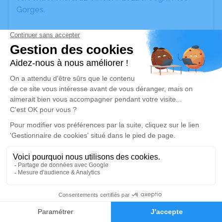
Gorges.
Nous vous invitons à utiliser cet espace pour
laisser vos condoléances, partager des photos
souvenirs, une anecdote ou exprimer vos pensées
à travers des poèmes ou des textes. Cet endroit
est un lieu d'expression dédié à honorer la
mémoire de Jean-Marc MICHEL.
Un service de plantation d’arbre hommage est
disponible ici
.
Je rends hommage
Cérémonie civile
1
Ce service se déroulera dans l'intimité
Faire-part
Hommages
familiale